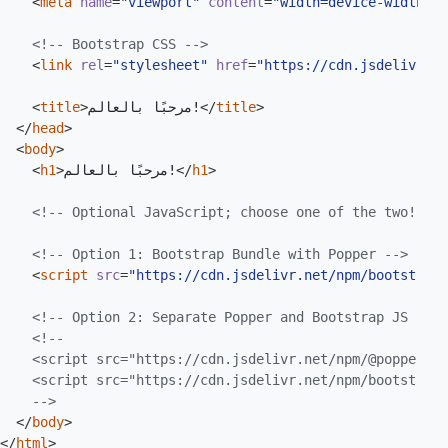
<
meta
name
=
"viewport"
content
=
"width=device-width, i
<!-- Bootstrap CSS -->
<
link
rel
=
"stylesheet"
href
=
"https://cdn.jsdelivr.ne
<
title
>
مرحبًا بالعالم!
</
title
>
</
head
>
<
body
>
<
h1
>
مرحبًا بالعالم!
</
h1
>
<!-- Optional JavaScript; choose one of the two! -->
<!-- Option 1: Bootstrap Bundle with Popper -->
<
script
src
=
"https://cdn.jsdelivr.net/npm/
bootstrap@
<!-- Option 2: Separate Popper and Bootstrap JS -->
    <script src="https://cdn.jsdelivr.net/npm/@popperjs/
    <script src="https://cdn.jsdelivr.net/npm/
bootstrap@
    -->
</
body
>
</
html
>