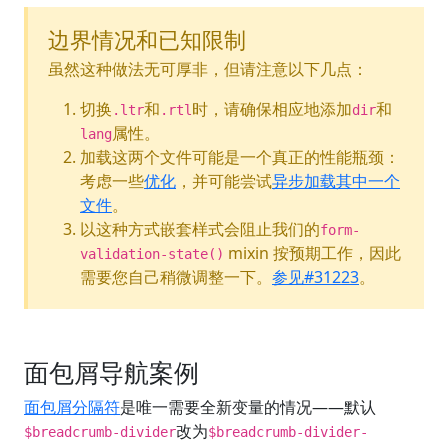
边界情况和已知限制
虽然这种做法无可厚非，但请注意以下几点：
切换
和
时，请确保相应地添加
和
.ltr
.rtl
dir
属性。
lang
加载这两个文件可能是一个真正的性能瓶颈：
考虑一些
优化
，并可能尝试
异步加载其中一个
文件
。
以这种方式嵌套样式会阻止我们的
form-
mixin 按预期工作，因此
validation-state()
需要您自己稍微调整一下。
参见#31223
。
面包屑导航案例
面包屑分隔符
是唯一需要全新变量的情况——默认
改为
$breadcrumb-divider
$breadcrumb-divider-