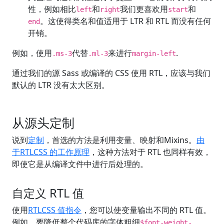
性，例如相比
和
我们更喜欢用
和
left
right
start
。这使得类名和值适用于 LTR 和 RTL 而没有任何
end
开销。
例如，使用
代替
来进行
.
.ms-3
.ml-3
margin-left
通过我们的源 Sass 或编译的 CSS 使用 RTL，应该与我们
默认的 LTR 没有太大区别。
从源头定制
说到
定制
，首选的方法是利用变量、映射和Mixins。
由
于RTLCSS 的工作原理
，这种方法对于 RTL 也同样有效，
即使它是从编译文件中进行后处理的。
自定义 RTL 值
使用
RTLCSS 值指令
，您可以使变量输出不同的 RTL 值。
例如，要降低整个代码库的字体粗细
$font-weight-