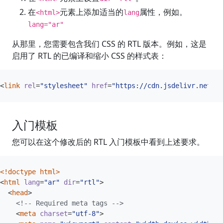
在
元素上添加适当的
属性，例如。
<html>
lang
lang="ar"
从那里，您需要包含我们 CSS 的 RTL 版本。例如，这是
启用了 RTL 的已编译和缩小 CSS 的样式表：
<
link
rel
=
"stylesheet"
href
=
"https://cdn.jsdelivr.net/np
入门模板
您可以在这个修改后的 RTL 入门模板中看到上述要求。
<!doctype html>
<
html
lang
=
"ar"
dir
=
"rtl"
>
<
head
>
<!-- Required meta tags -->
<
meta
charset
=
"utf-8"
>